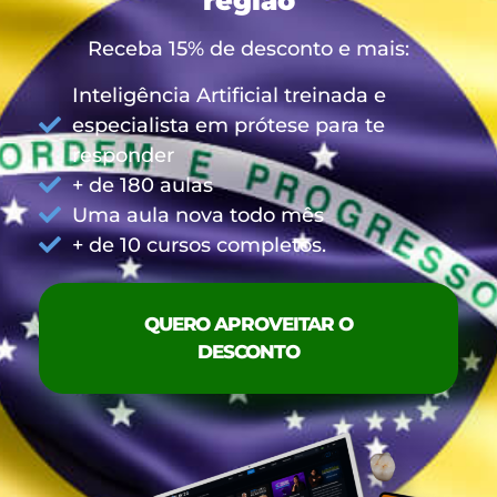
região
Receba 15% de desconto e mais:
Inteligência Artificial treinada e
especialista em prótese para te
responder
+ de 180 aulas
Uma aula nova todo mês
+ de 10 cursos completos.
QUERO APROVEITAR O
DESCONTO