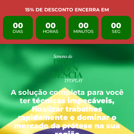
15% DE DESCONTO ENCERRA EM
00
00
00
00
DIAS
HORAS
MINUTOS
SEG
A solução completa para você
ter
técnicas impecáveis,
finalizar trabalhos
rapidamente e dominar o
mercado da prótese na sua